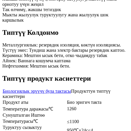
орнотуу үчүн жеңил
Так өлчөмү, жакшы тегиздик
Мыкты жылуулук туруктуулугу жана жылуулук шок
каршылык
Типтүү Колдонмо
Металлургиялык: резервдик изоляция, көктүн изоляциясы.
Түстүү эмес: Тундиш жана электр бактары резервдик каптоо.
Керамика: Мештин ысык бети, отко чыдамдуу табак
Айнек: Ваннага кошумча каптама
Нефтехимия: Мештин ысык бети.
Типтүү продукт касиеттери
Биологиялык эрүүчү була тактасы
Продукттун типтүү
касиеттери
Продукт аты
Био эригич такта
1260
Температура даражасы℃
Сунушталган Иштөө
Температурасы℃
≤1100
Туруктуу сызыктуу
950℃×24с≤4