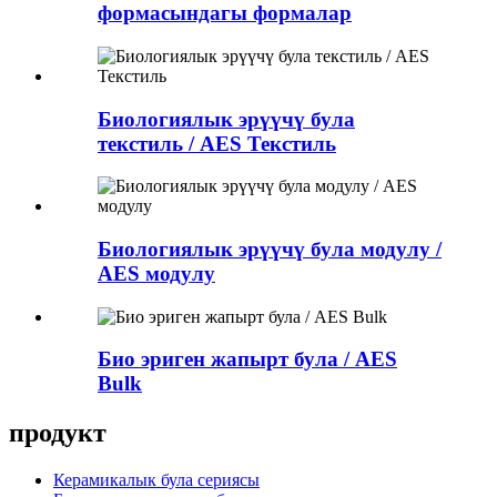
формасындагы формалар
Биологиялык эрүүчү була
текстиль / AES Текстиль
Биологиялык эрүүчү була модулу /
AES модулу
Био эриген жапырт була / AES
Bulk
продукт
Керамикалык була сериясы