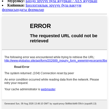
Мурунку:
Биодо эрүүчү була жууркан / AES жууркан
Кийинки:
Биологиялык эрүүчү була вакуум
формасындагы формалар