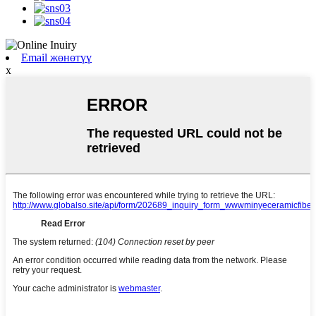
Email жөнөтүү
x