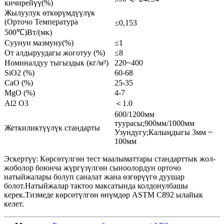
кичирейүү(%)
Жылуулук өткөрүмдүүлүк
(Орточо Температура
≤0,153
500℃)Вт/(мк)
Суунун мазмуну(%)
≤1
От алдыруудагы жоготуу (%)
≤8
Номиналдуу тыгыздык (кг/м³)
220~400
SiO2 (%)
60-68
CaO (%)
25-35
MgO (%)
4-7
Al2 O3
＜1.0
600/1200мм
туурасы;900мм/1000мм
Жеткиликтүүлүк стандарты
Узундугу;Калыңдыгы 3мм ~
100мм
Эскертүү: Көрсөтүлгөн тест маалыматтары стандарттык жол-
жоболор боюнча жүргүзүлгөн сыноолордун орточо
натыйжалары болуп саналат жана өзгөрүүгө дуушар
болот.Натыйжалар тактоо максатында колдонулбашы
керек.Тизмеде көрсөтүлгөн өнүмдөр ASTM C892 ылайык
келет.