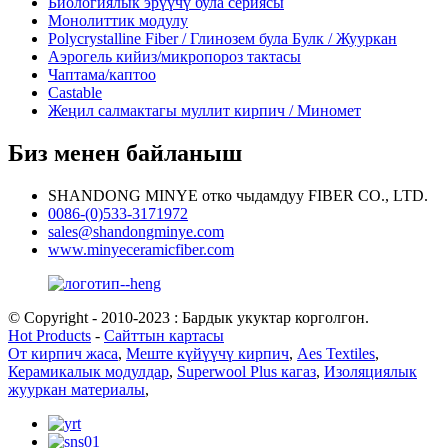
Биологиялык эрүүчү була сериясы
Монолиттик модулу
Polycrystalline Fiber / Глинозем була Булк / Жууркан
Аэрогель кийиз/микропороз тактасы
Чаптама/каптоо
Castable
Жеңил салмактагы муллит кирпич / Миномет
Биз менен байланыш
SHANDONG MINYE отко чыдамдуу FIBER CO., LTD.
0086-(0)533-3171972
sales@shandongminye.com
www.minyeceramicfiber.com
© Copyright - 2010-2023 : Бардык укуктар корголгон.
Hot Products
-
Сайттын картасы
От кирпич жаса
,
Меште күйүүчү кирпич
,
Aes Textiles
,
Керамикалык модулдар
,
Superwool Plus кагаз
,
Изоляциялык
жууркан материалы
,