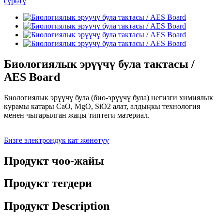
Биологиялык эрүүчү була тактасы /
AES Board
Биологиялык эрүүчү була (био-эрүүчү була) негизги химиялык
курамы катары CaO, MgO, SiO2 алат, алдыңкы технология
менен чыгарылган жаңы типтеги материал.
Бизге электрондук кат жөнөтүү
Продукт чоо-жайы
Продукт тегдери
Продукт Description