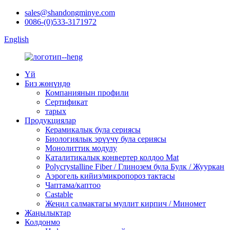
sales@shandongminye.com
0086-(0)533-3171972
English
Үй
Биз жөнүндө
Компаниянын профили
Сертификат
тарых
Продукциялар
Керамикалык була сериясы
Биологиялык эрүүчү була сериясы
Монолиттик модулу
Каталитикалык конвертер колдоо Mat
Polycrystalline Fiber / Глинозем була Булк / Жууркан
Аэрогель кийиз/микропороз тактасы
Чаптама/каптоо
Castable
Жеңил салмактагы муллит кирпич / Миномет
Жаңылыктар
Колдонмо