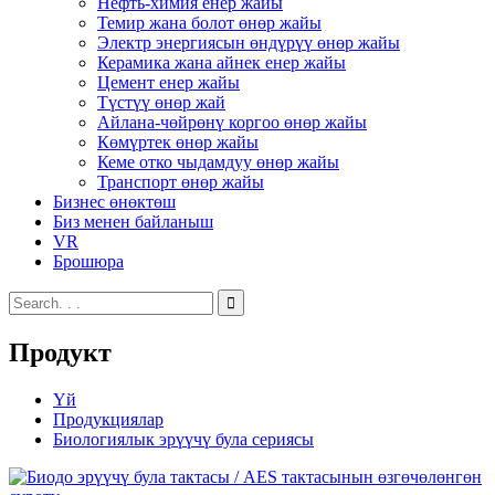
Нефть-химия енер жайы
Темир жана болот өнөр жайы
Электр энергиясын өндүрүү өнөр жайы
Керамика жана айнек енер жайы
Цемент енер жайы
Түстүү өнөр жай
Айлана-чөйрөнү коргоо өнөр жайы
Көмүртек өнөр жайы
Кеме отко чыдамдуу өнөр жайы
Транспорт өнөр жайы
Бизнес өнөктөш
Биз менен байланыш
VR
Брошюра
Продукт
Үй
Продукциялар
Биологиялык эрүүчү була сериясы