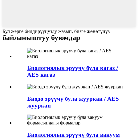
Бул жерге билдирүүңүздү жазып, бизге жөнөтүңүз
байланыштуу буюмдар
Биологиялык эрүүчү була кагаз /
AES кагаз
Биодо эрүүчү була жууркан / AES
жууркан
Биологиялык эрүүчү була вакуум