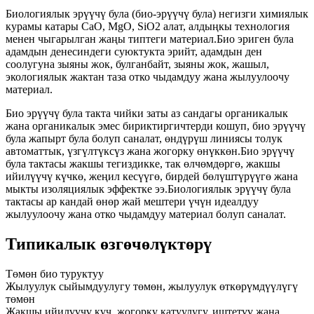
Биологиялык эрүүчү була (био-эрүүчү була) негизги химиялык
курамы катары CaO, MgO, SiO2 алат, алдыңкы технология
менен чыгарылган жаңы типтеги материал.Био эриген була
адамдын денесиндеги суюктукта эрийт, адамдын ден
соолугуна зыяны жок, булганбайт, зыяны жок, жашыл,
экологиялык жактан таза отко чыдамдуу жана жылуулоочу
материал.
Био эрүүчү була такта чийки заты аз сандагы органикалык
жана органикалык эмес бириктиргичтерди кошуп, био эрүүчү
була жапырт була болуп саналат, өндүрүш линиясы толук
автоматтык, үзгүлтүксүз жана жогорку өнүккөн.Био эрүүчү
була тактасы жакшы тегиздикке, так өлчөмдөргө, жакшы
ийилүүчү күчкө, жеңил кесүүгө, бирдей бөлүштүрүүгө жана
мыкты изоляциялык эффектке ээ.Биологиялык эрүүчү була
тактасы ар кандай өнөр жай мештери үчүн идеалдуу
жылуулоочу жана отко чыдамдуу материал болуп саналат.
Типикалык өзгөчөлүктөрү
Төмөн био туруктуу
Жылуулук сыйымдуулугу төмөн, жылуулук өткөрүмдүүлүгү
төмөн
Жакшы ийилүүчү күч, жогорку катуулугу, иштетүү жана