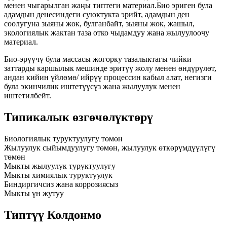
менен чыгарылган жаңы типтеги материал.Био эриген була
адамдын денесиндеги суюктукта эрийт, адамдын ден
соолугуна зыяны жок, булганбайт, зыяны жок, жашыл,
экологиялык жактан таза отко чыдамдуу жана жылуулоочу
материал.
Био-эрүүчү була массасы жогорку тазалыктагы чийки
заттарды каршылык мешинде эритүү жолу менен өндүрүлөт,
андан кийин үйлөмө/ ийрүү процессин кабыл алат, негизги
була экинчилик иштетүүсүз жана жылуулук менен
иштетилбейт.
Типикалык өзгөчөлүктөрү
Биологиялык туруктуулугу төмөн
Жылуулук сыйымдуулугу төмөн, жылуулук өткөрүмдүүлүгү
төмөн
Мыкты жылуулук туруктуулугу
Мыкты химиялык туруктуулук
Биндиргичсиз жана коррозиясыз
Мыкты үн жутуу
Типтүү Колдонмо