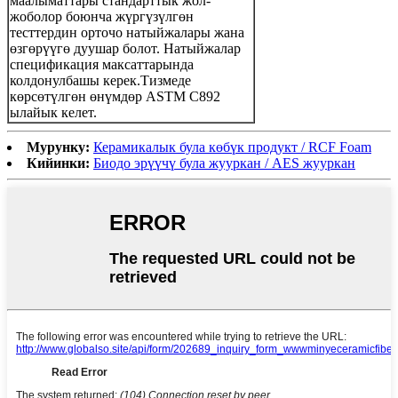
маалыматтары стандарттык жол-
жоболор боюнча жүргүзүлгөн
тесттердин орточо натыйжалары жана
өзгөрүүгө дуушар болот. Натыйжалар
спецификация максаттарында
колдонулбашы керек.Тизмеде
көрсөтүлгөн өнүмдөр ASTM C892
ылайык келет.
Мурунку:
Керамикалык була көбүк продукт / RCF Foam
Кийинки:
Биодо эрүүчү була жууркан / AES жууркан