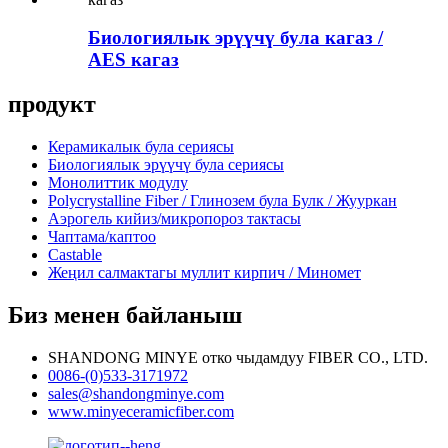
Биологиялык эрүүчү була кагаз /
AES кагаз
продукт
Керамикалык була сериясы
Биологиялык эрүүчү була сериясы
Монолиттик модулу
Polycrystalline Fiber / Глинозем була Булк / Жууркан
Аэрогель кийиз/микропороз тактасы
Чаптама/каптоо
Castable
Жеңил салмактагы муллит кирпич / Миномет
Биз менен байланыш
SHANDONG MINYE отко чыдамдуу FIBER CO., LTD.
0086-(0)533-3171972
sales@shandongminye.com
www.minyeceramicfiber.com