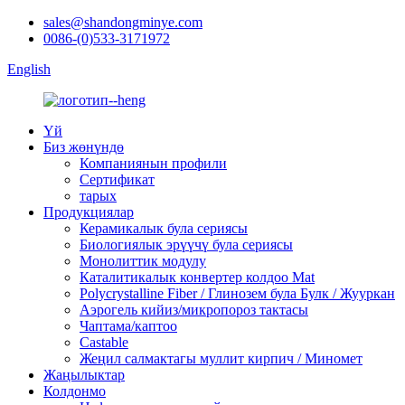
sales@shandongminye.com
0086-(0)533-3171972
English
Үй
Биз жөнүндө
Компаниянын профили
Сертификат
тарых
Продукциялар
Керамикалык була сериясы
Биологиялык эрүүчү була сериясы
Монолиттик модулу
Каталитикалык конвертер колдоо Mat
Polycrystalline Fiber / Глинозем була Булк / Жууркан
Аэрогель кийиз/микропороз тактасы
Чаптама/каптоо
Castable
Жеңил салмактагы муллит кирпич / Миномет
Жаңылыктар
Колдонмо