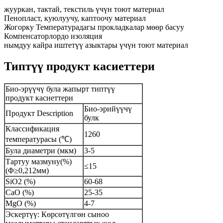
жууркан, тактай, текстиль үчүн тоют материал
Пенопласт, куюлуучу, каптоочу материал
Жогорку Температурадагы прокладкалар мөөр басуу
Компенсаторлордо изоляция
нымдуу кайра иштетүү азыктары үчүн тоют материал
Типтүү продукт касиеттери
Био-эрүүчү була жапырт типтүү
продукт касиеттери
Био-эрийүүчү
Продукт Description
булк
Классификация
1260
температурасы (℃)
Була диаметри (мкм)
3-5
Тартуу мазмуну(%)
≤15
(Φ≥0,212мм)
SiO2 (%)
60-68
CaO (%)
25-35
MgO (%)
4-7
Эскертүү: Көрсөтүлгөн сыноо