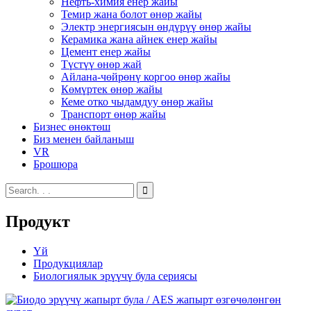
Нефть-химия енер жайы
Темир жана болот өнөр жайы
Электр энергиясын өндүрүү өнөр жайы
Керамика жана айнек енер жайы
Цемент енер жайы
Түстүү өнөр жай
Айлана-чөйрөнү коргоо өнөр жайы
Көмүртек өнөр жайы
Кеме отко чыдамдуу өнөр жайы
Транспорт өнөр жайы
Бизнес өнөктөш
Биз менен байланыш
VR
Брошюра
Продукт
Үй
Продукциялар
Биологиялык эрүүчү була сериясы