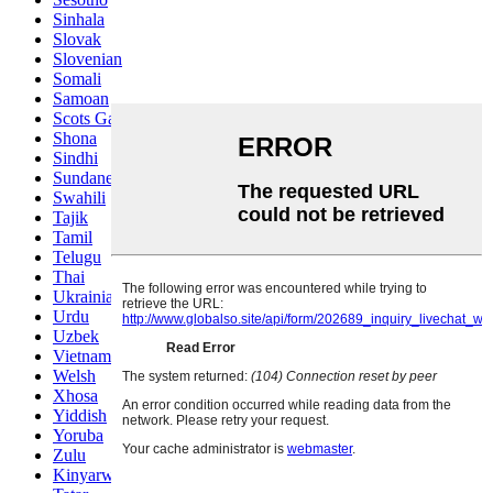
Sinhala
Slovak
Slovenian
Somali
Samoan
Scots Gaelic
Shona
Sindhi
Sundanese
Swahili
Tajik
Tamil
Telugu
Thai
Ukrainian
Urdu
Uzbek
Vietnamese
Welsh
Xhosa
Yiddish
Yoruba
Zulu
Kinyarwanda