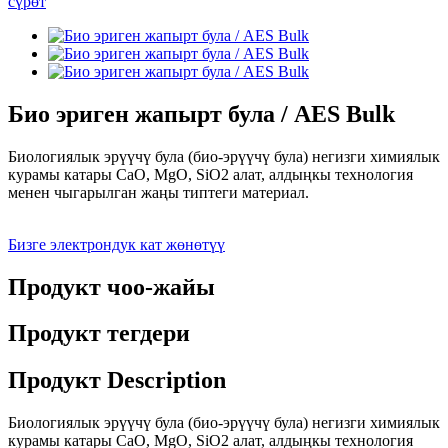
Био эриген жапырт була / AES Bulk
Биологиялык эрүүчү була (био-эрүүчү була) негизги химиялык
курамы катары CaO, MgO, SiO2 алат, алдыңкы технология
менен чыгарылган жаңы типтеги материал.
Бизге электрондук кат жөнөтүү
Продукт чоо-жайы
Продукт тегдери
Продукт Description
Биологиялык эрүүчү була (био-эрүүчү була) негизги химиялык
курамы катары CaO, MgO, SiO2 алат, алдыңкы технология