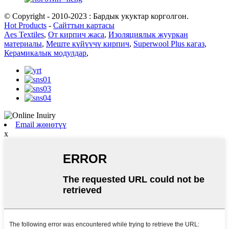
© Copyright - 2010-2023 : Бардык укуктар корголгон.
Hot Products
-
Сайттын картасы
Aes Textiles
,
От кирпич жаса
,
Изоляциялык жууркан
материалы
,
Меште күйүүчү кирпич
,
Superwool Plus кагаз
,
Керамикалык модулдар
,
Email жөнөтүү
x