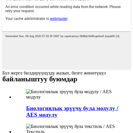
Бул жерге билдирүүңүздү жазып, бизге жөнөтүңүз
байланыштуу буюмдар
Биологиялык эрүүчү була модулу /
AES модулу