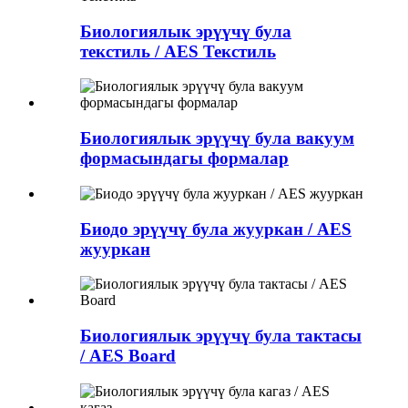
Биологиялык эрүүчү була
текстиль / AES Текстиль
Биологиялык эрүүчү була вакуум
формасындагы формалар
Биодо эрүүчү була жууркан / AES
жууркан
Биологиялык эрүүчү була тактасы
/ AES Board